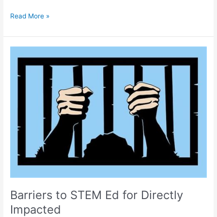
Read More »
Barriers
to
STEM
Ed
for
Directly
Impacted
Barriers to STEM Ed for Directly
Impacted