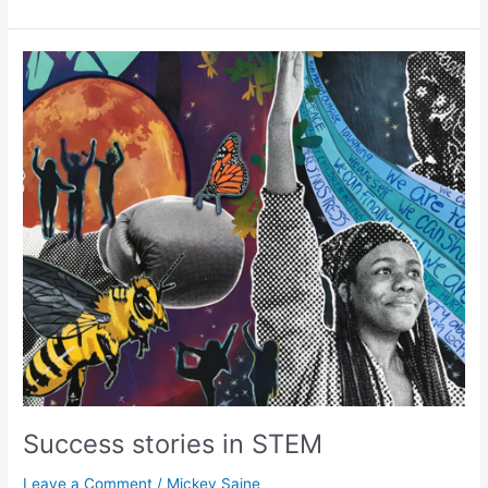
Success
stories
in
STEM
Success stories in STEM
Leave a Comment
/
Mickey Saine