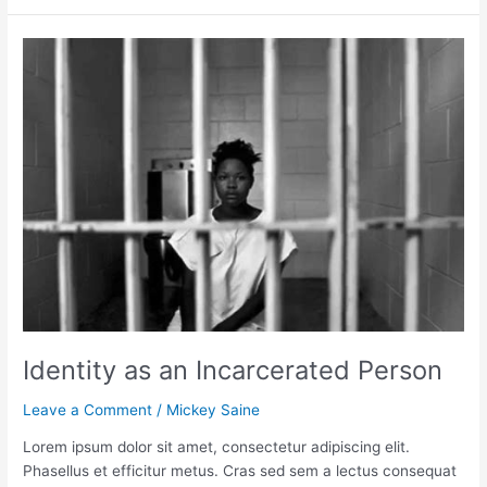
Identity
as
an
Incarcerated
Person
Identity as an Incarcerated Person
Leave a Comment
/
Mickey Saine
Lorem ipsum dolor sit amet, consectetur adipiscing elit.
Phasellus et efficitur metus. Cras sed sem a lectus consequat