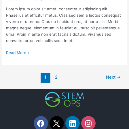
Lorem ipsum dolor sit amet, consectetur adipiscing elit.
Phasellus et efficitur metus. Cras sed sem a lectus consequat
viverra et ut nunc. Cras eu tincidunt orci, at porta nisl. Morbi
magna neque, elementum in feugiat eu, suscipit pellentesque
urna. Proin in ante non erat facilisis dictum. Vivamus sed
convallis tortor, vel mollis sem. In et…
Read More »
1
2
Next
→
F
L
I
a
i
n