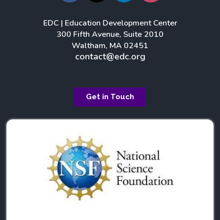
c
n
s
e
k
t
EDC | Education Development Center
b
e
a
300 Fifth Avenue, Suite 2010
o
d
g
Waltham, MA 02451
o
i
r
contact@edc.org
k
n
a
m
Get in Touch